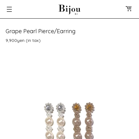
Grape Pearl Pierce/Earring
9,900yen (in tax)