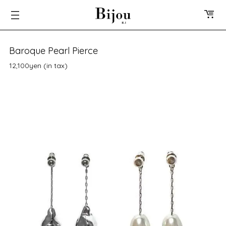
Baroque Pearl Pierce
12,100yen (in tax)