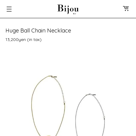
Huge Ball Chain Necklace
13,200yen (in tax)